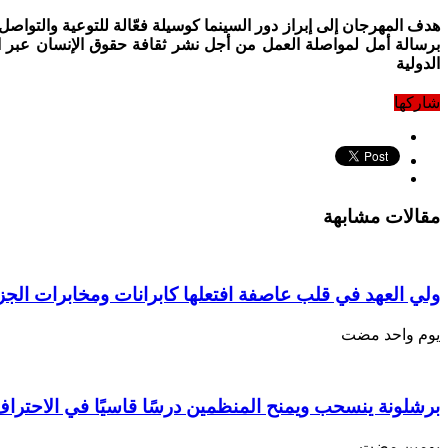
هدف المهرجان إلى إبراز دور السينما كوسيلة فعّالة للتوعية والتواصل
برسالة أمل لمواصلة العمل من أجل نشر ثقافة حقوق الإنسان عبر ال
الدولية
شاركها
مقالات مشابهة
ولي العهد في قلب عاصفة افتعلها كابرانات ومخابرات الجزائر
‏يوم واحد مضت
برشلونة ينسحب ويمنح المنظمين درسًا قاسيًا في الاحترا
‏يومين مضت