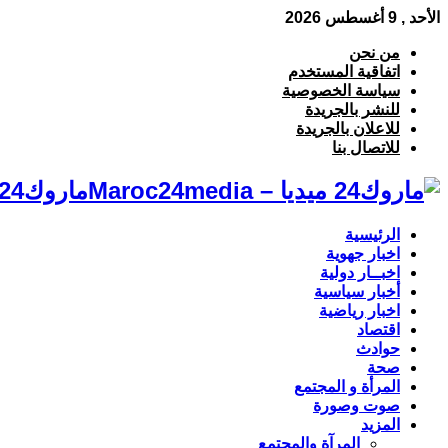
الأحد , 9 أغسطس 2026
من نحن
اتفاقية المستخدم
سياسة الخصوصية
للنشر بالجريدة
للاعلان بالجريدة
للاتصال بنا
ماروك24 ميديا – Maroc24media جريدة إلكترونية مغربية لكل ماهو مستجد
الرئيسية
اخبار جهوية
اخبــار دولية
أخبار سياسية
اخبار رياضية
اقتصاد
حوادث
صحة
المرأة و المجتمع
صوت وصورة
المزيد
المرآة والمجتمع