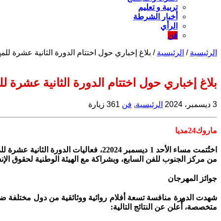
تربية و تعليم
أخبار الشرطة
الرأي
فن
الرئيسية
/
الرئيسية
/
بلاغ إخباري حول اختتام الدورة الثانية عشرة لل
بلاغ إخباري حول اختتام الدورة الثانية عشرة 
3 ديسمبر، 2024
الرئيسية
,
فن
361 زيارة
ماروك24مديا
اختُتمت مساء الأحد 1 ديسمبر 22024، فعا
من مركز الجنوب للفن السابع، وبشراكة مع الهيئة الوطنية لحقوق الإن
جوائز المهرجان
شهدت الدورة منافسة تسعة أفلام روائية ووثائقية من دول مختلفة ضمن 
متخصصة، أُعلن عن النتائج التالية: