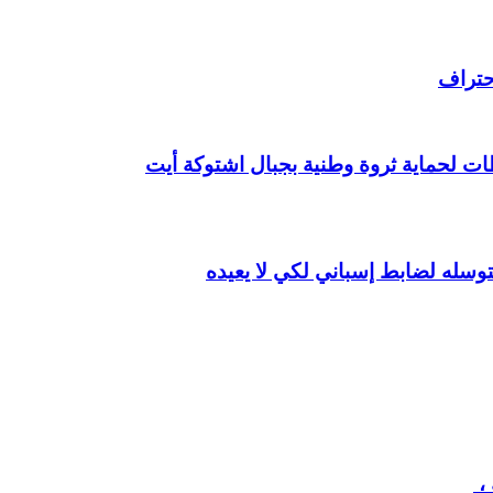
حتراف
ت لحماية ثروة وطنية بجبال اشتوكة أيت
وسله لضابط إسباني لكي لا يعيده
،