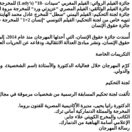
جائزة الفيلم الروائي: الفيلم المغربي “سيدات -18” (Lady’s) للمخرجة عتيقة العاقل.
جائزة الفيلم الوثائقي: الفيلم المصري “عزيزتي ورد“ للمخرجة مروة 
جائزة لجنة التحكيم: الفيلم اليمني “سطل“ للمخرج عادل محمد الهاينة
تنويه خاص من لجنة التحكيم: الفيلم التونسي “إنسان 2×1″ للمخرجة خلود المثلوثي، في إطار تشجيع المواهب الشابة في مجال الأفلام الوثائقية.
جائزة حقوق الإنسان
أُسندت
حقوق الإنسان، ونشر مبادئ العدالة الانتقالية، ودفاعه عن الحريات ال
التكريمات الخاصة
كرّم المهرجان خلال فعالياته الدكتورة والأستاذة (اسم الشخصية)، و
والدولي.
لجنة التحكيم
تألفت لجنة تحكيم المسابقة الرسمية من شخصيات مرموقة في مجال ا
الدكتورة رانيا يحيى، مديرة الأكاديمية المصرية للفنون بروما.
المخرجة والممثلة الدنماركية أماني ترك.
الكاتب والمخرج الكويتي علاء جابر.
الإعلامي أسامة الهباهبة من الدنمارك.
رسالة المهرجان