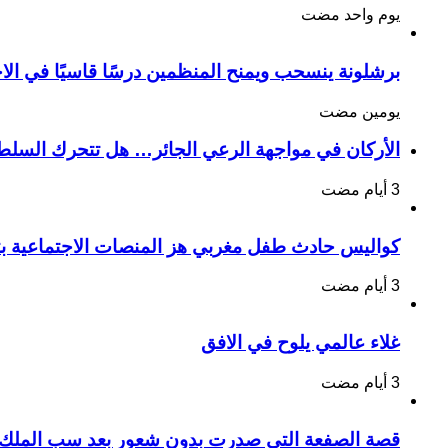
‏يوم واحد مضت
برشلونة ينسحب ويمنح المنظمين درسًا قاسيًا في الا
‏يومين مضت
الأركان في مواجهة الرعي الجائر… هل تتحرك السلطا
كواليس حادث طفل مغربي هز المنصات الاجتماعية بت
غلاء عالمي يلوح في الافق
قصة الصفعة التي صدرت بدون شعور بعد سب الملك 