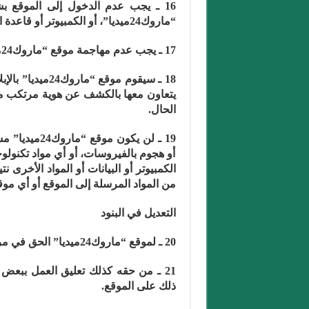
16 ـ يجب عدم الدخول إلى الموقع 
“ماروك24ميديا”، أو الكمبيوتر أو قاعدة البيانات المتعلقة بالموقع.
17 ـ يجب عدم مهاجمة موقع “ماروك24ميديا” بواسطة خدمة زائفة.
18 ـ سيقوم موق
يتعاون معها بالكشف عن هوية مرتكب م
الحال.
19 ـ لن يكون
أو هجوم بالفيروسات، أو أي مواد تكنولوج
من المواد المرسلة إلى الموقع أو أي موقع آخ
التعديل في البنود
20 ـ لموقع “ماروك24ميديا” الحق في مراجعة أو تعديل هذه البنود في أي وقت.
21 ـ من حقه كذلك تعليق العمل ببعض 
ذلك على الموقع.