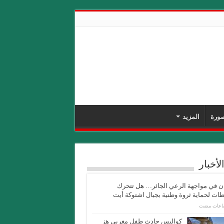
ورة
المزيد
لأخبار
ان في مواجهة الرعي الجائر… هل تتحرك
ات لحماية ثروة وطنية بجبال اشتوكة أيت
كواليس حادث طفل مغربي هز