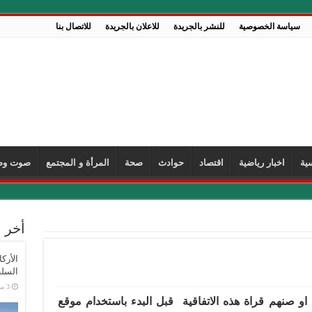
سياسة الخصوصية
للنشر بالجريدة
للاعلان بالجريدة
للاتصال بنا
ية
اخبار رياضية
اقتصاد
حوادث
صحة
المرأة و المجتمع
صوت وص
أخر ا
الأرك
السلط
م او صنهم قراة هذه الاتفاقية قبل البدء باستخدام موقع