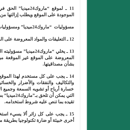
11 ـ لموقع “ماروك
الموجودة على الموقع ويطلب إزالتها من
مسؤوليات “ماروك24ميديا” ومسؤوليات مستخدم الموقع على الانترنيت
12 ـ التعليقات والمواد المعروضة على الموقع لا ينبغي اعتبارها نصائح يقتدى بها.
13 ـ يخلي “ماروك24ميديا
المعروضة على الموقع غير الموقعة من
بشأن مصداقيتها.
والتكاليف والنفقات والأضرار والخسائر 
خسارة أرباح أو تشويه السمعة وجميع الأ
التي يمكن أ
تقيده بما تنص عليه شروط استخدامه.
أخرى خبيثة أو ضارة تكنولوجيا بطريقة م