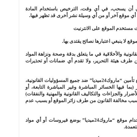
24ميديا” الحق في أن يسحب، في أي وقت، الترخيص باستخدام المادة
 أي موقع آخر أو من أي وسيلة نشر أخرى قد تظهر فيها.
” مسؤوليته القانونية والأخلاقية في ما يتعلق بدقة وصحة ونزاهة المواد
 طرف هيئة التحرير، ولا تقدم أي ضمانات أو تحذيرات
14 ـ يجب على كل مستخدم لهذا الموقع تأمين “ماروك24ميديا” ضد جميع المسؤوليات القانونية،
(بما فيها الخسائر المباشرة وغير المباشرة التابعة، أو
ضرار والجزاءات والتكاليف القانونية والمهنية والنفقات)
ن تلحق بـ”ماروك24ميديا” بسبب مخالفة القانون من طرف زائر الموقع أو بسبب عدم
15 ـ يجب على كل زائر ألا يسيء استخدام موقع “ماروك24ميديا” بوضع فيروسات أو أي مواد
تعمدة.