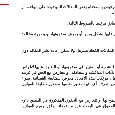
ا” وحده حق الترخيص باستخدام بعض المقالات الموجودة على موقعه، أو
.
عليق عليها بشكل يمس أو يحرف مضمونها، أو بصورة مخالفة
قالات المُعاد نشرها، ولا يمكن إعادة نشر المقالة دون
للتشويه أو التغيير في مضمونها، أو التعليق عليها لأغراض
 بآداب المناقشة والمجادلة، أو تتعارض مع الحق في قرينة
، فإن مرتكب هذه الأفعال معرض للمتابعة القضائية، سواء
ماروك24ميديا” أو من طرف أي جهة تعتبر نفسها متضررة طبقا للقوانين
10 ـ إذا استخدمت أي مادة بطريقة لا يسمح بها أو تتعارض مع الحقوق المذكورة في البندين 6 و7
اروك24ميديا” كافة الحقوق في البحث عن مستحقاته وفق جميع القوانين