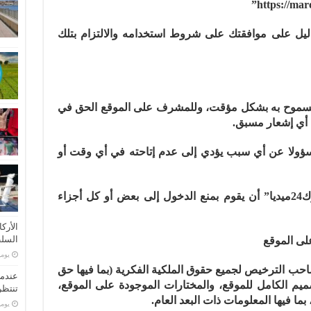
 لموقع “ماروك24ميديا” دليل على موافقتك على شروط استخدامه والالتزام بتلك
لى موقع “ماروك24ميديا” مسموح به بشكل مؤقت، وللمشرف على الموقع الحق في
 أي إشعار مسبق.
وقع “ماروك24ميديا”، مسؤولا عن أي سبب يؤدي إلى عدم إتاحته في أي وقت أو
5 ـ من وقت لآخر، يمكن لموقع “ماروك24ميديا” أن يقوم بمنع الدخول إلى بعض أو كل أجزاء
الأرك
السلط
على الموقع
‏يو
 هو المالك وصاحب الترخيص لجميع حقوق الملكية الفكرية (بما فيها حق
عندما
يم الكامل للموقع، والمختارات الموجودة على الموقع،
تنتظر
ا فيها المعلومات ذات البعد العام.
‏يو