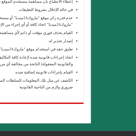
إعطاء الانطباع بأن مساهمة مستخدم الموقع صادرة عن “ماروك24ميديا” ف
في حالة الإخلال بشروط التعليقات
عدم قدرة زائر موقع “
“ماروك24ميديا” اتخاذ كافة أو أي إجراء من الإجراءات التالية:
القيام بحذف فوري مؤقت أو دائم لأي مساهمة قد تر
إصدار تحذير له.
تعليق حقه في استخدام موقع “ماروك24ميديا”.
اتخاذ إجراءات قانونية ضده لإعادة كافة التكا
والقانونية المعقولة) الناتجة من مخالفة أي من 
القيام بإجراءات قانونية إضافية ضده.
ضروري ولازم من الناحية القانونية.