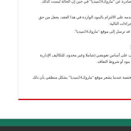
ي حين إن الحالة ليست كذلك.
ماروك24ميديا” أو مستخدمه على الالتزام بالبنود الواردة في هذا العقد، يجعل من حق
سل إلى موقع “ماروك24ميديا”.
ليف على أساس تعويضي (شاملا وغير محدود، للتكاليف الإدارية
بنود أو شروط التعاقد.
الكشف عن مثل تلك المعلومات للسلطات المختصة عندما يشعر موقع “ماروك24ميديا” بشكل منطقي بأن ذلك