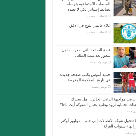
المنصات الاجتماعية بتوسله
لضابط إسباني لكي لا يعيده
غلاء عالمي يلوح في الافق
قصة الصفعة التي صدرت بدون
شعور بعد سب الملك ،
‏يوم واحد مضت
حميد أموش يكتب صفحة جديدة
في تاريخ الملاكمة المغربية
‏يومين مضت
ان في مواجهة الرعي الجائر… هل تتحرك
ات لحماية ثروة وطنية بجبال اشتوكة أيت باها؟
مين مضت
 تتحول شبكة الاتصالات إلى حلم… دواوير أوكنز
 إنهاء سنوات العزلة
مين مضت