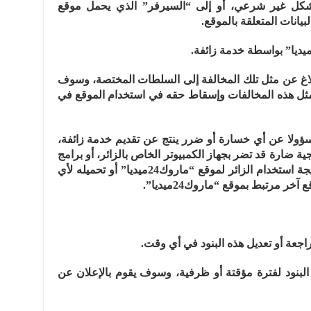
بشكل غير شرعي، أو إلى “السيرفر” الذي يحمل موقع
ع “ماروك24ميديا” بالإبلاغ عن مثل تلك المخالفة إلى السلطات المختصة، وسوف
ثل هذه المخالفات وإسقاط حقه في استخدام الموقع في
 موقع “ماروك24ميديا” مسؤولا عن أي خسارة أو ضرر ينتج عن تقديم خدمة زائفة،
ية ضارة قد تضر بجهاز الكمبيوتر الخاص بالزائر، أو برامج
الكمبيوتر أو البيانات أو المواد الأخرى نتيجة استخدام الزائر لموقع “ماروك24ميديا” أو تحميله لأي
ر مرتبط بموقع “ماروك24ميديا”.
البنود لفترة مؤقتة أو ظرفية، وسوف يقوم بالإعلان عن