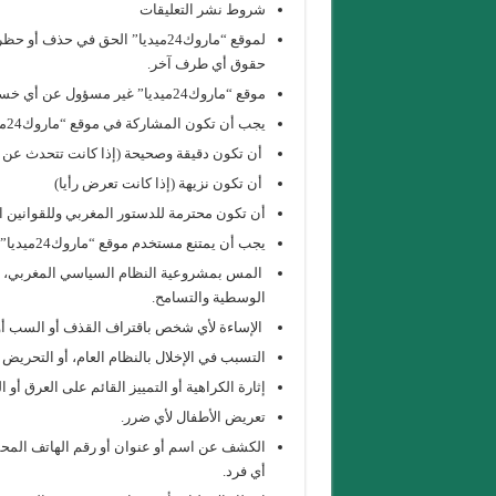
شروط نشر التعليقات
لموقع “ماروك24ميديا” الحق في حذ
حقوق أي طرف آخر.
موقع “ماروك24ميديا” غير مسؤول عن أي خسارة أو ضرر ينشأ من استخدامه بواسطة أي شخص.
يجب أن تكون المشاركة في موقع “ماروك24ميديا” محققة للشروط التالية:
أن تكون دقيقة وصحيحة (إذا كانت تتحدث عن و
أن تكون نزيهة (إذا كانت تعرض رأيا)
أن تكون محترمة للدستور المغربي وللقوانين ال
يجب أن يمتنع مستخدم موقع “ماروك24ميديا” عن:
المس بمشروعية النظام السياسي المغربي، أو ب
الوسطية والتسامح.
الإساءة لأي شخص باقتراف القذف أو السب أو 
التسبب في الإخلال بالنظام العام، أو التحريض ع
إثارة الكراهية أو التمييز القائم على العرق أو 
تعريض الأطفال لأي ضرر.
الكشف عن اسم أو عنوان أو رقم الهاتف المحم
أي فرد.