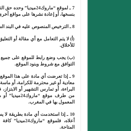
7 ـ لموقع “ماروك24ميدي
بنسخها، أو إعادة نشرها على مواقع أخرى
8 ـ الترخيص المنصوص عليه في البند السابق مرتبط بالشروط التالية:
(أ) لا يتم التعامل مع أي مقالة أو الت
للأخلاق.
(ب) يجب وضع رابط للموقع على جميع الم
التوافق مع شروط وبنود الموقع.
9 ـ إذا تعرضت أي مادة على هذا الموقع 
معادية أو غير محترمة للكرامة، أو ماسة
البراءة، أو تمارس التشهير أو الابتزاز
من طرف موقع “
المعمول بها في المغرب.
أعلاه، فلموقع “م
المتاحة.