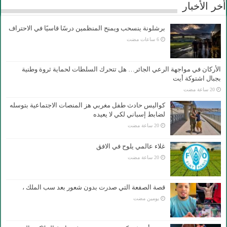
أخر الأخبار
برشلونة ينسحب ويمنح المنظمين درسًا قاسيًا في الاحتراف
الأركان في مواجهة الرعي الجائر… هل تتحرك السلطات لحماية ثروة وطنية
بجبال اشتوكة أيت
كواليس حادث طفل مغربي هز المنصات الاجتماعية بتوسله
لضابط إسباني لكي لا يعيده
غلاء عالمي يلوح في الافق
قصة الصفعة التي صدرت بدون شعور بعد سب الملك ،
‏يومين مضت