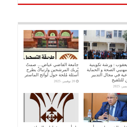
عقوب : ورشة تكوينية
جامعة القاضي عياض… صمتٌ
مهنيي الصحة و الحماية
يُربك المرشحين وارتباكٌ يطرح
عية في مجال التدبير
أسئلة مُلحة حول لوائح الماستر
 للتلقيح
20 نوفمبر، 2025