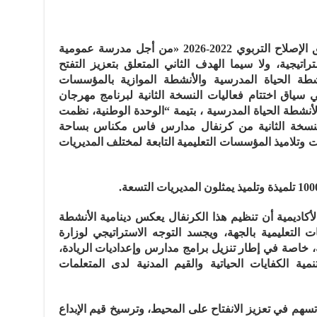
في إطار أجرأة مقتضيات خارطة طريق الإصلاح التربوي 2022-2026 «من أجل مدرسة عمومية
اتيجية، ولا سيما الهدف الثاني المتعلق بتعزيز التفتح
شطة الحياة المدرسية والأنشطة الموازية بالمؤسسات
وفي سياق اختتام فعاليات النسخة الثانية لبرنامج مهرجان
طة الحياة المدرسية ، بتيمة “الوحدة الوطنية، نظمت
لنسخة الثانية من كرنفال مدارس فاس مكناس بساحة
ت وتلاميذ المؤسسات التعليمية التابعة لمختلف المديريات
لأكاديمية أن تنظيم هذا الكرنفال يعكس دينامية الأنشطة
ت التعليمية بالجهة، ويجسد التوجه الاستراتيجي لوزارة
ضة، خاصة في إطار تنزيل برامج مدارس وإعداديات الريادة،
نمية الكفايات الحياتية والقيم المدنية لدى المتعلمات
 تسهم في تعزيز الانفتاح على المحيط، وترسيخ قيم الإبداع