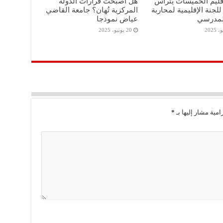
قليم الخميسات يترأس
هل أصبحت قرارات الدولة
للجنة الإقليمية لمحاربة
المركزية تُهان؟ جامعة القاضي
المدرسي
عياض نموذجا
20 يونيو، 2025
امية مشار إليها بـ
*