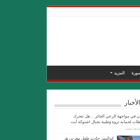
ورة
المزيد
لأخبار
ان في مواجهة الرعي الجائر… هل تتحرك
ات لحماية ثروة وطنية بجبال اشتوكة أيت
كواليس حادث طفل مغربي هز