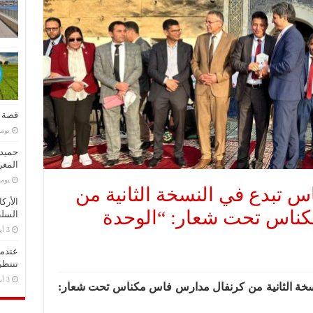
قصة ا
‏يو
حميد 
المغر
‏يو
س تبدع في النسخة الثانية من
الأرك
ناس تحت شعار: “الوحدة
السلط
عندما
تنتظر
سخة الثانية من كرنفال مدارس فاس مكناس تحت شعار: