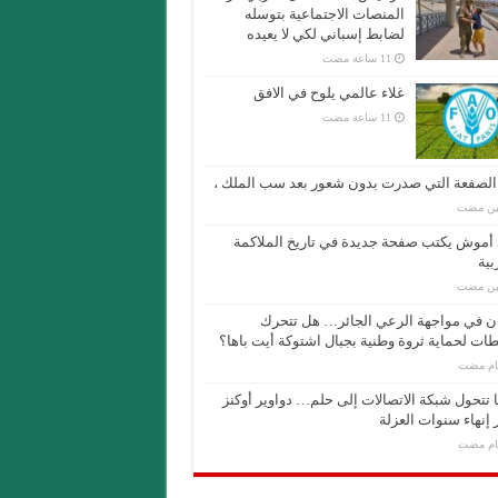
المنصات الاجتماعية بتوسله
لضابط إسباني لكي لا يعيده
غلاء عالمي يلوح في الافق
لصفعة التي صدرت بدون شعور بعد سب الملك ،
مين مضت
أموش يكتب صفحة جديدة في تاريخ الملاكمة
بية
مين مضت
ان في مواجهة الرعي الجائر… هل تتحرك
ات لحماية ثروة وطنية بجبال اشتوكة أيت باها؟
 تتحول شبكة الاتصالات إلى حلم… دواوير أوكنز
 إنهاء سنوات العزلة