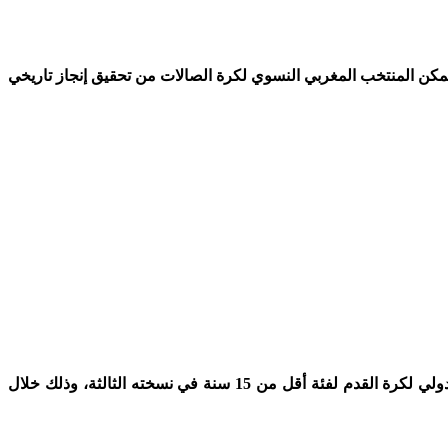
القارة السمراء، بعدما تمكن المنتخب المغربي النسوي لكرة الصالات من تحقيق إنجاز تاريخي
متابعة/ماروك24ميديا في إطار دعم الرياضة وتنمية المواهب الكروية الشابة، تحتضن جماعة أولماس بإقليم الخميسات، فعاليات الدوري الدولي لكرة القدم لفئة أقل من 15 سنة في نسخته الثالثة، وذلك خلال