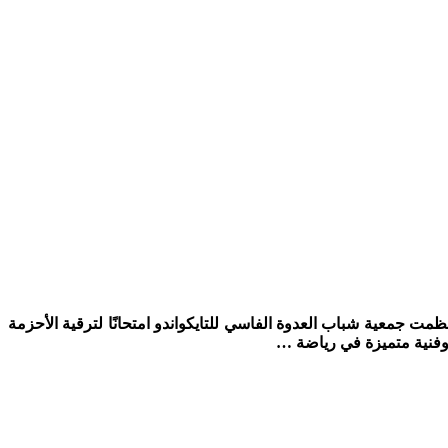
ش*، نظمت جمعية شباب العدوة الفاسي للتايكواندو امتحانًا لترقية الأحزمة