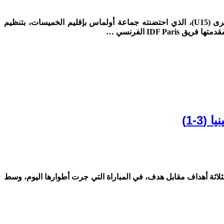
متابعة/ماروك24ميديا أُسدل الستار، مساء السبت 3 ماي 2025، على فعاليات النسخة الثالثة من الدوري الدولي لكرة القدم للفئات الصغرى (U15)، الذي احتضنته جماعة أولماس بإقليم الخميسات، بتنظيم
وز مستحق على نظيره الكيني بثلاثة أهداف مقابل هدف، في المباراة التي جرت أطوارها اليوم، وسط