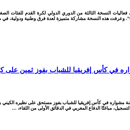
عة/ماروك24ميديا استهل المنتخب الوطني المغربي لأقل من 20 سنة مشواره في كأس إفريقيا للشباب بف
لتسجيل، مباغتًا الدفاع المغربي في الدقائق الأولى من اللقاء، …