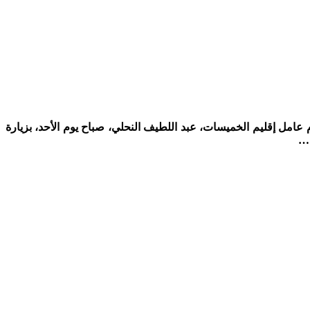
 بين اتحاد تواركة والرجاء الرياضي، برسم الجولة 28 من البطولة الاحترافية، قام عامل إقليم الخميسات، عبد اللطيف النحلي، صباح يوم الأحد، بزيارة