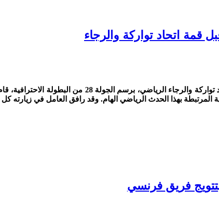
متابعة /ماروك24مديا في إطار التحضيرات للمباراة المنتظرة
تتويج فريق فرنسي