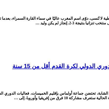
قلم: سوجاع أحمد – ماروك24ميديا في ليلة رباطية لا تُنسى، دوّى اسم المغرب عاليًا في سماء 
ة 3-2. إنجاز لم يكن وليد …
ي الدولي لكرة القدم أقل من 15 سنة