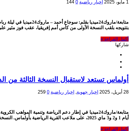
1 مايو، 2025
اخبار رياضية
0
144
متابعة/ماروك24ميديا ب
بتتويجه بلقب النسخة الأولى من كأس أمم إفريقيا، عقب فوز مثير على منتخب تنزانيا بنتيج
أكمل القراءة »
شاركها
أولماس تستعد لاستقبال النسخة الثالثة من الدور
28 أبريل، 2025
اخبار جهوية
,
اخبار رياضية
0
259
أيام 1 و2 و3 ماي 2025، على ملاعب القرية الرياضية بأولماس. النسخة الحالية ستعرف مشاركة 10 فرق من إفريقيا وأوروبا، إلى …
أكمل القراءة »