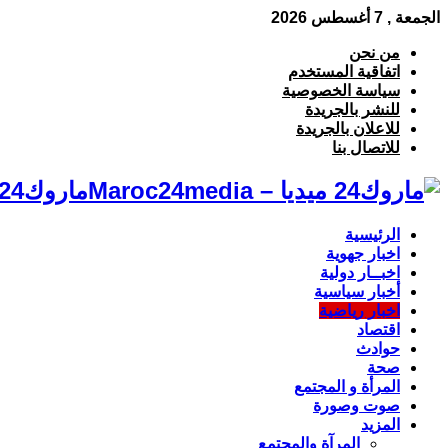
الجمعة , 7 أغسطس 2026
من نحن
اتفاقية المستخدم
سياسة الخصوصية
للنشر بالجريدة
للاعلان بالجريدة
للاتصال بنا
ماروك24 ميديا – Maroc24media جريدة إلكترونية مغربية لكل ماهو مستجد
الرئيسية
اخبار جهوية
اخبــار دولية
أخبار سياسية
اخبار رياضية
اقتصاد
حوادث
صحة
المرأة و المجتمع
صوت وصورة
المزيد
المرآة والمجتمع