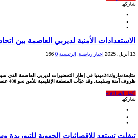
شاركها
الاستعدادات الأمنية لديربي العاصمة بين اتحا
13 أبريل، 2025
اخبار رياضية
,
الرئيسية
0
166
متابعة/ماروك24ميديا في إطار التحضيرات لديربي العاص
ظروف آمنة وسليمة. وقد عبّأت المنطقة الإقليمية للأمن نحو 400 عنصر أمني، مدعّمين بمركبات ومعدات حديثة، لتأمين محيط ملعب 18 نونبر وفضاءاته الداخلية. …
أكمل القراءة »
شاركها
تيفلت تستعد للإقصائيات الجهوية للتبوريدة 