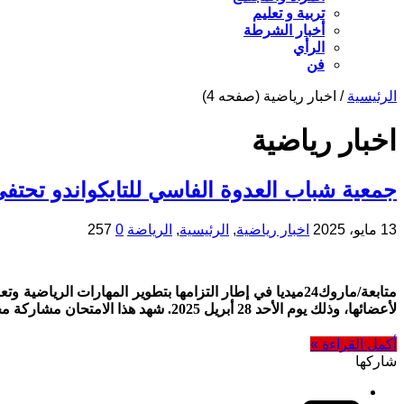
تربية و تعليم
أخبار الشرطة
الرأي
فن
الرئيسية
/
اخبار رياضية
(صفحه 4)
اخبار رياضية
جمعية شباب العدوة الفاسي للتايكواندو تحتفي
13 مايو، 2025
اخبار رياضية
,
الرئيسية
,
الرياضة
0
257
متابعة/ماروك24ميديا في إطار التزامها بتطوير المهارات ا
لأعضائها، وذلك يوم الأحد 28 أبريل 2025. شهد هذا الامتحان مشاركة مجموعة من الممارسين من مختلف الأعمار، حيث أظهروا كفاءات تقنية وفنية متميزة في رياضة …
أكمل القراءة »
شاركها