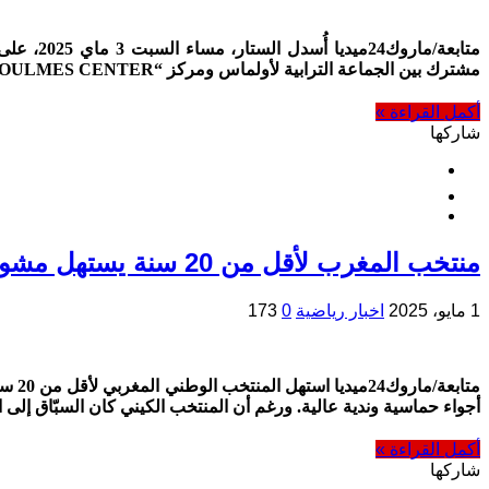
مشترك بين الجماعة الترابية لأولماس ومركز “OULMES CENTER”. وعرفت هذه النسخة مشاركة متميزة لعدة فرق وطنية ودولية، في مقدمتها فريق IDF Paris الفرنسي …
أكمل القراءة »
شاركها
منتخب المغرب لأقل من 20 سنة يستهل مشواره في كأس إفريقيا للشباب بفوز ثمين على كينيا (3-1)
1 مايو، 2025
اخبار رياضية
0
173
متاب
أجواء حماسية وندية عالية. ورغم أن المنتخب الكيني كان السبّاق إلى ا
أكمل القراءة »
شاركها